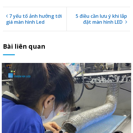
7 yếu tố ảnh hưởng tới
5 điều cần lưu ý khi lắp
giá màn hình Led
đặt màn hình LED
Bài liên quan