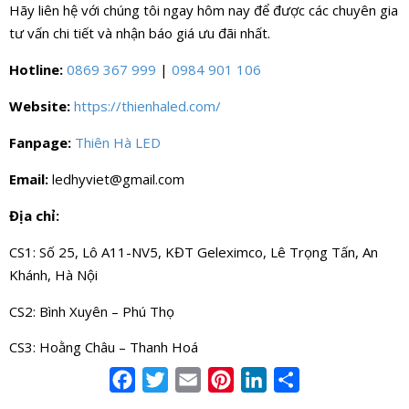
Hãy liên hệ với chúng tôi ngay hôm nay để được các chuyên gia
tư vấn chi tiết và nhận báo giá ưu đãi nhất.
Hotline:
0869 367 999
|
0984 901 106
Website:
https://thienhaled.com/
Fanpage:
Thiên Hà LED
Email:
ledhyviet@gmail.com
Địa chỉ:
CS1: Số 25, Lô A11-NV5, KĐT Geleximco, Lê Trọng Tấn, An
Khánh, Hà Nội
CS2: Bình Xuyên – Phú Thọ
CS3: Hoằng Châu – Thanh Hoá
Facebook
Twitter
Email
Pinterest
LinkedIn
Share