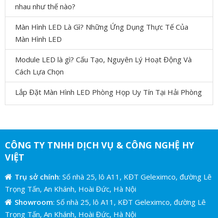
nhau như thế nào?
Màn Hình LED Là Gì? Những Ứng Dụng Thực Tế Của
Màn Hình LED
Module LED là gì? Cấu Tạo, Nguyên Lý Hoạt Động Và
Cách Lựa Chọn
Lắp Đặt Màn Hình LED Phòng Họp Uy Tín Tại Hải Phòng
CÔNG TY TNHH DỊCH VỤ & CÔNG NGHỆ HY
VIỆT
Trụ sở chính
: Số nhà 25, lô A11, KĐT Geleximco, đường Lê
Trọng Tấn, An Khánh, Hoài Đức, Hà Nội
Showroom
: Số nhà 25, lô A11, KĐT Geleximco, đường Lê
Trọng Tấn, An Khánh, Hoài Đức, Hà Nội