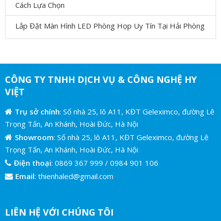
Cách Lựa Chọn
Lắp Đặt Màn Hình LED Phòng Họp Uy Tín Tại Hải Phòng
CÔNG TY TNHH DỊCH VỤ & CÔNG NGHỆ HY
VIỆT
Trụ sở chính
: Số nhà 25, lô A11, KĐT Geleximco, đường Lê
Trọng Tấn, An Khánh, Hoài Đức, Hà Nội
Showroom
: Số nhà 25, lô A11, KĐT Geleximco, đường Lê
Trọng Tấn, An Khánh, Hoài Đức, Hà Nội
Điện thoại
:
0869 367 999
/
0984 901 106
Email
:
thienhaled@gmail.com
LIÊN HỆ VỚI CHÚNG TÔI