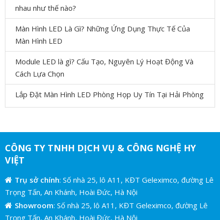
nhau như thế nào?
Màn Hình LED Là Gì? Những Ứng Dụng Thực Tế Của
Màn Hình LED
Module LED là gì? Cấu Tạo, Nguyên Lý Hoạt Động Và
Cách Lựa Chọn
Lắp Đặt Màn Hình LED Phòng Họp Uy Tín Tại Hải Phòng
CÔNG TY TNHH DỊCH VỤ & CÔNG NGHỆ HY
VIỆT
Trụ sở chính
: Số nhà 25, lô A11, KĐT Geleximco, đường Lê
Trọng Tấn, An Khánh, Hoài Đức, Hà Nội
Showroom
: Số nhà 25, lô A11, KĐT Geleximco, đường Lê
Trọng Tấn, An Khánh, Hoài Đức, Hà Nội