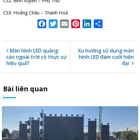
CS2: Bình Xuyên – Phú Thọ
CS3: Hoằng Châu – Thanh Hoá
Facebook
Twitter
Email
Pinterest
LinkedIn
Share
Màn hình LED quảng
Xu hướng sử dụng màn
cáo ngoài trời có thực sự
hình LED đám cưới hiện
hiệu quả?
đại
Bài liên quan