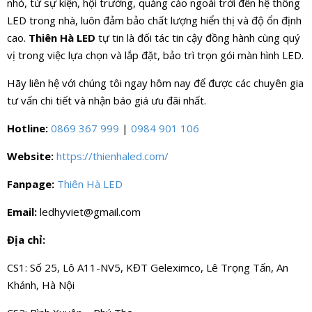
nhỏ, từ sự kiện, hội trường, quảng cáo ngoài trời đến hệ thống
LED trong nhà, luôn đảm bảo chất lượng hiển thị và độ ổn định
cao.
Thiên Hà LED
tự tin là đối tác tin cậy đồng hành cùng quý
vị trong việc lựa chọn và lắp đặt, bảo trì trọn gói màn hình LED.
Hãy liên hệ với chúng tôi ngay hôm nay để được các chuyên gia
tư vấn chi tiết và nhận báo giá ưu đãi nhất.
Hotline:
0869 367 999
|
0984 901 106
Website:
https://thienhaled.com/
Fanpage:
Thiên Hà LED
Email:
ledhyviet@gmail.com
Địa chỉ:
CS1: Số 25, Lô A11-NV5, KĐT Geleximco, Lê Trọng Tấn, An
Khánh, Hà Nội