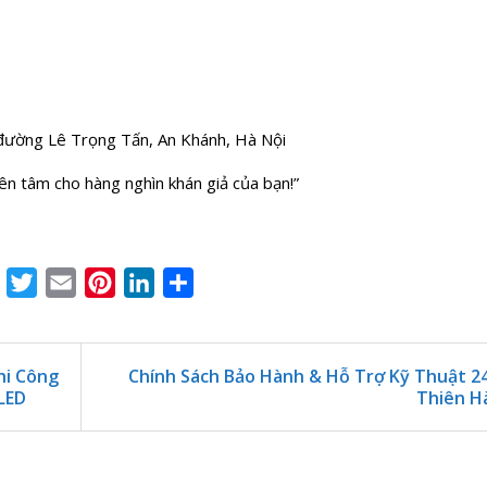
đường Lê Trọng Tấn, An Khánh, Hà Nội
yên tâm cho hàng nghìn khán giả của bạn!”
Facebook
Twitter
Email
Pinterest
LinkedIn
Share
hi Công
Chính Sách Bảo Hành & Hỗ Trợ Kỹ Thuật 2
LED
Thiên H