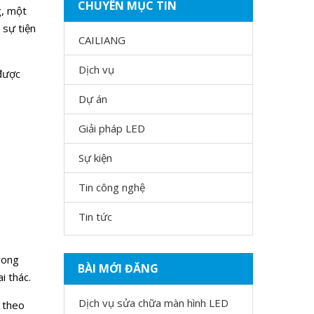
CHUYÊN MỤC TIN
g, một
 sự tiện
CAILIANG
Dịch vụ
 được
Dự án
Giải pháp LED
Sự kiện
Tin công nghệ
Tin tức
rong
BÀI MỚI ĐĂNG
i thác.
Dịch vụ sửa chữa màn hình LED
t theo