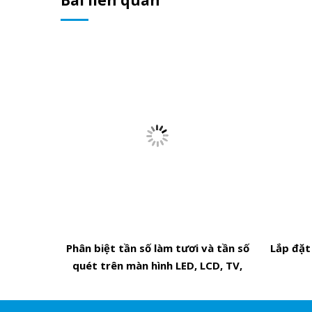
Bài liên quan
Phân biệt tần số làm tươi và tần số
Lắp đặt
quét trên màn hình LED, LCD, TV,
Monitor – Hiểu đúng để không bị
“bẫy thông số”