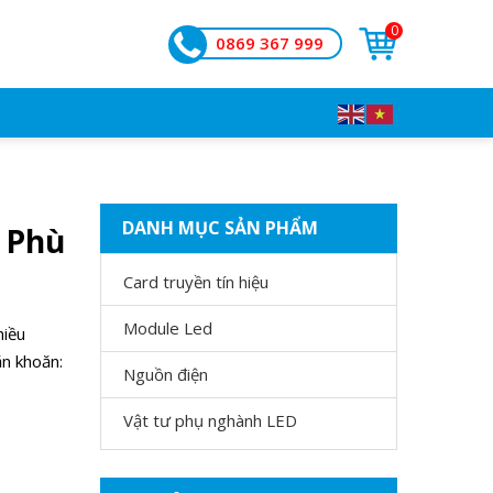
0
0869 367 999
DANH MỤC SẢN PHẨM
 Phù
Card truyền tín hiệu
Module Led
hiều
ăn khoăn:
Nguồn điện
Vật tư phụ nghành LED