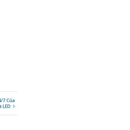
4/7 Của
à LED