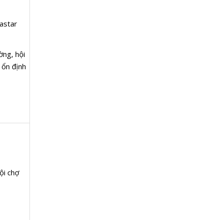
vastar
ờng, hội
 ổn định
ội chợ