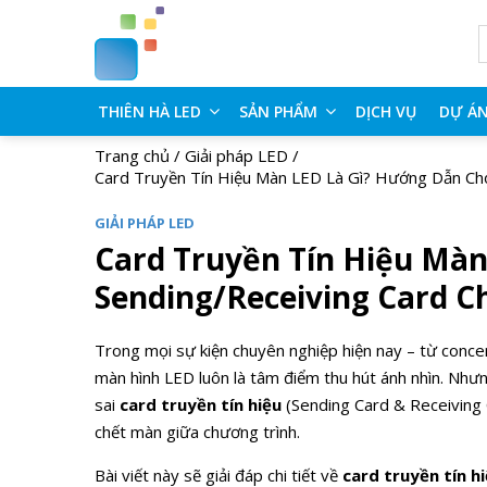
THIÊN HÀ LED
SẢN PHẨM
DỊCH VỤ
DỰ Á
Trang chủ
/
Giải pháp LED
/
Card Truyền Tín Hiệu Màn LED Là Gì? Hướng Dẫn Ch
GIẢI PHÁP LED
Card Truyền Tín Hiệu Mà
Sending/Receiving Card C
Trong mọi sự kiện chuyên nghiệp hiện nay – từ concert
màn hình LED luôn là tâm điểm thu hút ánh nhìn. Như
sai
card truyền tín hiệu
(Sending Card & Receiving 
chết màn giữa chương trình.
Bài viết này sẽ giải đáp chi tiết về
card truyền tín hi