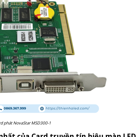
rd phát NovaStar MSD300-1
nhất của Card truyền tín hiệu màn LED