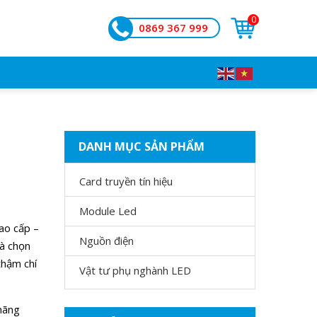
0
0869 367 999
DANH MỤC SẢN PHẨM
Card truyền tín hiệu
Module Led
cao cấp –
Nguồn điện
mà chọn
thậm chí
Vật tư phụ nghành LED
hãng