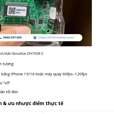
rd nhận NovaStar DH7508-S
n tượng:
ay bằng iPhone 15/16 hoặc máy quay 60fps–120fps
ị “vỡ”
hần tối đen
iến & ưu nhược điểm thực tế