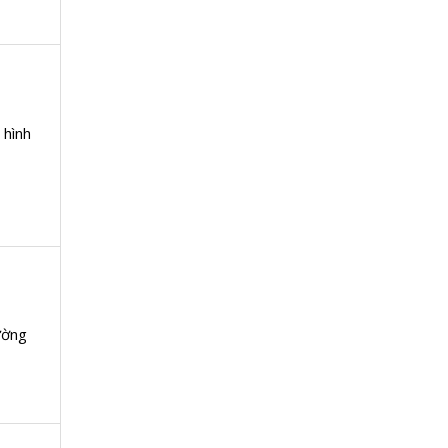
 hình
ường