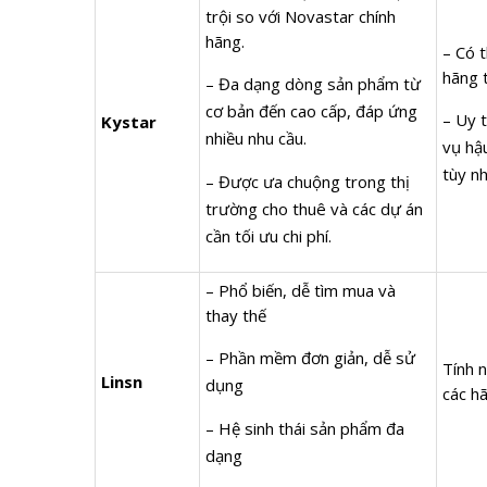
trội so với Novastar chính
hãng.
– Có 
hãng t
– Đa dạng dòng sản phẩm từ
cơ bản đến cao cấp, đáp ứng
– Uy t
Kystar
nhiều nhu cầu.
vụ hậ
tùy n
– Được ưa chuộng trong thị
trường cho thuê và các dự án
cần tối ưu chi phí.
– Phổ biến, dễ tìm mua và
thay thế
– Phần mềm đơn giản, dễ sử
Tính 
Linsn
dụng
các h
– Hệ sinh thái sản phẩm đa
dạng