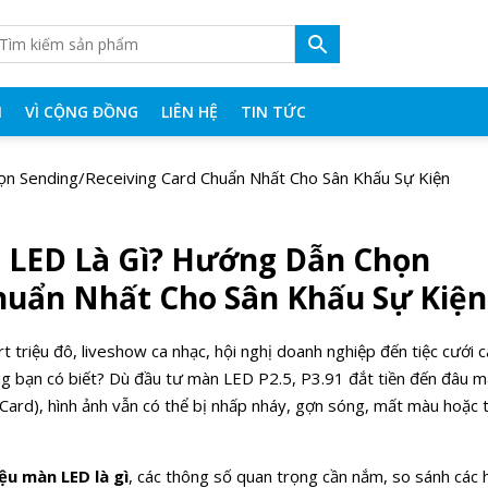
N
VÌ CỘNG ĐỒNG
LIÊN HỆ
TIN TỨC
ọn Sending/Receiving Card Chuẩn Nhất Cho Sân Khấu Sự Kiện
n LED Là Gì? Hướng Dẫn Chọn
huẩn Nhất Cho Sân Khấu Sự Kiện
 triệu đô, liveshow ca nhạc, hội nghị doanh nghiệp đến tiệc cưới 
ng bạn có biết? Dù đầu tư màn LED P2.5, P3.91 đắt tiền đến đâu 
Card), hình ảnh vẫn có thể bị nhấp nháy, gợn sóng, mất màu hoặc 
ệu màn LED là gì
, các thông số quan trọng cần nắm, so sánh các 