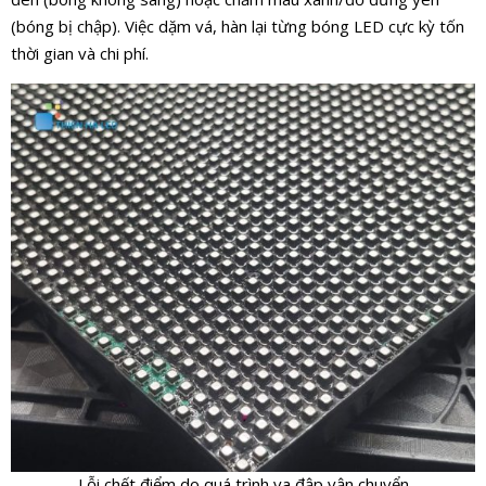
(bóng bị chập). Việc dặm vá, hàn lại từng bóng LED cực kỳ tốn
thời gian và chi phí.
Lỗi chết điểm do quá trình va đập vận chuyển