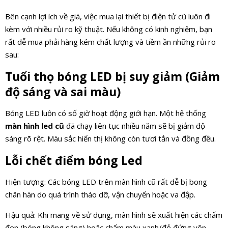
Bên cạnh lợi ích về giá, việc mua lại thiết bị điện tử cũ luôn đi
kèm với nhiều rủi ro kỹ thuật. Nếu không có kinh nghiệm, bạn
rất dễ mua phải hàng kém chất lượng và tiềm ần những rủi ro
sau:
Tuổi thọ bóng LED bị suy giảm
(Giảm
độ sáng và sai màu)
Bóng LED luôn có số giờ hoạt động giới hạn. Một hệ thống
màn hình led cũ
đã chạy liên tục nhiều năm sẽ bị giảm độ
sáng rõ rệt. Màu sắc hiển thị không còn tươi tắn và đồng đều.
Lỗi chết điểm bóng Led
Hiện tượng: Các bóng LED trên màn hình cũ rất dễ bị bong
chân hàn do quá trình tháo dỡ, vận chuyển hoặc va đập.
Hậu quả: Khi mang về sử dụng, màn hình sẽ xuất hiện các chấm
đen (bóng không sáng) hoặc chấm màu xanh/đỏ đứng yên