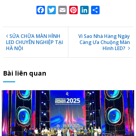
Facebook
Twitter
Email
Pinterest
LinkedIn
Share
SỬA CHỮA MÀN HÌNH
Vì Sao Nhà Hàng Ngày
LED CHUYÊN NGHIỆP TẠI
Càng Ưa Chuộng Màn
HÀ NỘI
Hình LED?
Bài liên quan