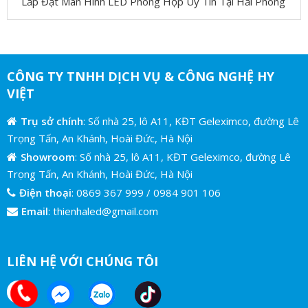
Lắp Đặt Màn Hình LED Phòng Họp Uy Tín Tại Hải Phòng
CÔNG TY TNHH DỊCH VỤ & CÔNG NGHỆ HY
VIỆT
Trụ sở chính
: Số nhà 25, lô A11, KĐT Geleximco, đường Lê
Trọng Tấn, An Khánh, Hoài Đức, Hà Nội
Showroom
: Số nhà 25, lô A11, KĐT Geleximco, đường Lê
Trọng Tấn, An Khánh, Hoài Đức, Hà Nội
Điện thoại
:
0869 367 999
/
0984 901 106
Email
:
thienhaled@gmail.com
LIÊN HỆ VỚI CHÚNG TÔI