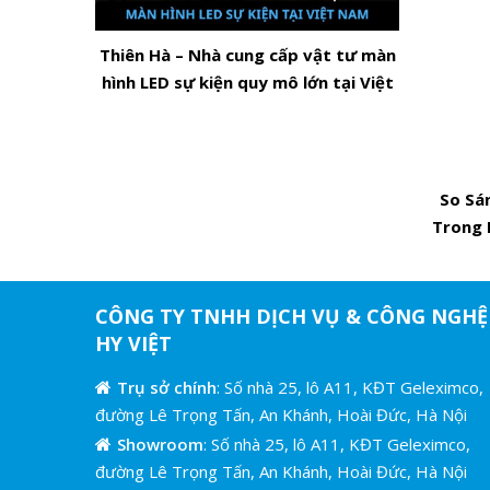
Thiên Hà – Nhà cung cấp vật tư màn
hình LED sự kiện quy mô lớn tại Việt
Nam
So Sá
Trong 
CÔNG TY TNHH DỊCH VỤ & CÔNG NGHỆ
HY VIỆT
Trụ sở chính
: Số nhà 25, lô A11, KĐT Geleximco,
đường Lê Trọng Tấn, An Khánh, Hoài Đức, Hà Nội
Showroom
: Số nhà 25, lô A11, KĐT Geleximco,
đường Lê Trọng Tấn, An Khánh, Hoài Đức, Hà Nội