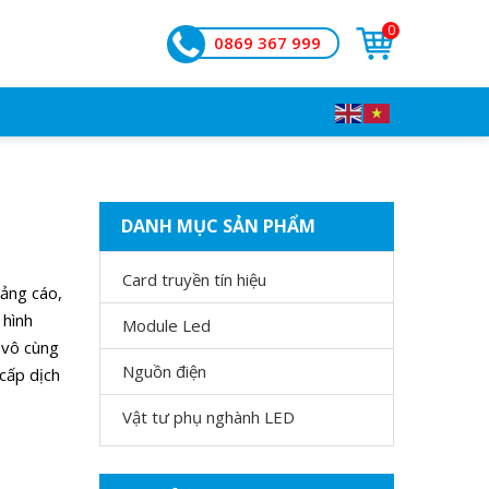
0
0869 367 999
DANH MỤC SẢN PHẨM
Card truyền tín hiệu
uảng cáo,
 hình
Module Led
à vô cùng
Nguồn điện
cấp dịch
Vật tư phụ nghành LED