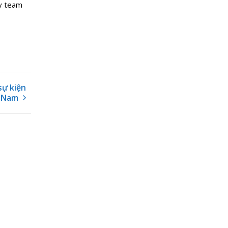
ay team
sự kiện
t Nam