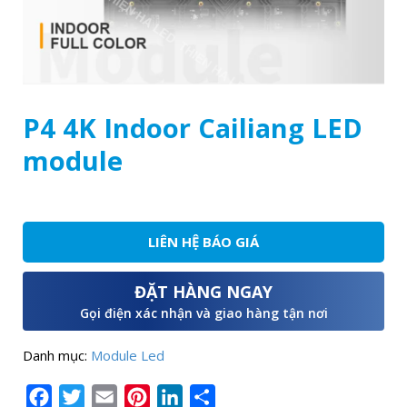
P4 4K Indoor Cailiang LED
module
LIÊN HỆ BÁO GIÁ
ĐẶT HÀNG NGAY
Gọi điện xác nhận và giao hàng tận nơi
Danh mục:
Module Led
Facebook
Twitter
Email
Pinterest
LinkedIn
Share