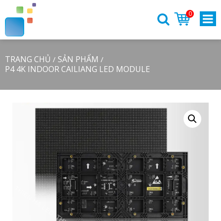
0
TRANG CHỦ
SẢN PHẨM
/
/
P4 4K INDOOR CAILIANG LED MODULE