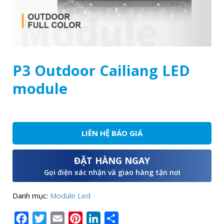
P3 Outdoor Cailiang LED
module
LIÊN HỆ BÁO GIÁ
ĐẶT HÀNG NGAY
Gọi điện xác nhận và giao hàng tận nơi
Danh mục:
Module Led
Facebook
Twitter
Email
Pinterest
LinkedIn
Share