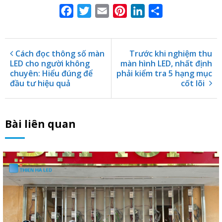
Facebook
Twitter
Email
Pinterest
LinkedIn
Share
Cách đọc thông số màn
Trước khi nghiệm thu
LED cho người không
màn hình LED, nhất định
chuyên: Hiểu đúng để
phải kiểm tra 5 hạng mục
đầu tư hiệu quả
cốt lõi
Bài liên quan