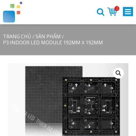
0
TRANG CHỦ
SẢN PHẨM
/
/
P3 INDOOR LED MODULE 192MM X 192MM