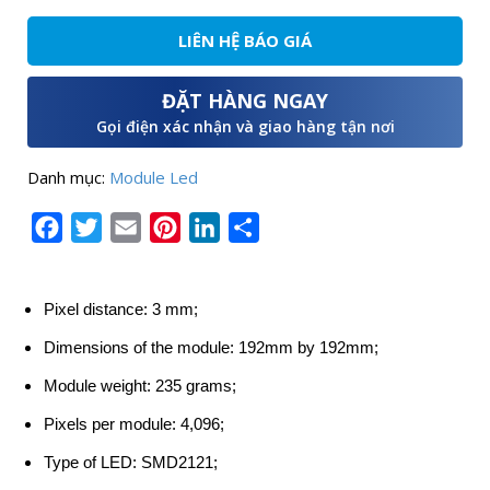
LIÊN HỆ BÁO GIÁ
ĐẶT HÀNG NGAY
Gọi điện xác nhận và giao hàng tận nơi
Danh mục:
Module Led
Facebook
Twitter
Email
Pinterest
LinkedIn
Share
Pixel distance: 3 mm;
Dimensions of the module: 192mm by 192mm;
Module weight: 235 grams;
Pixels per module: 4,096;
Type of LED: SMD2121;